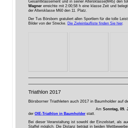
Gesamtklassement und in seiner Altersklasse(M45) den tol
Wagner
erreichte mit 2:00;58 h eine klasse Zeit und beleg
der Altersklasse M60 den 11. Platz.
Der Tus Börsborn gratuliert allen Sportlern für die tolle Lei
Bilder von der Strecke.
Die Zieleinlaufliste finden Sie hier
.
Triathlon 2017
Börsborner Triathleten auch 2017 in Baumholder auf 
Am
Sonntag, 09. J
der
OIE-Triathlon in Baumholder
statt.
Bei dieser Veranstaltung ist sowohl der Einzelstart, als auc
Staffel möglich. Die Distanz beträgt in beiden Wettbewe