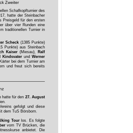
ck Zweiter
nellen Schafkopfturnier des
7, hatte der Steinbacher
 Preisgeld für den ersten
er über vier Runden eine
traditionellen Turnier in
er Scheck
(1385 Punkte)
5 Punkte) aus Steinbach
ich Kaiser
(Miesau),
Ralf
d Kindsvater
und
Werner
Kärter bei dem Turnier am
rn und freut sich bereits
nz
 hatte für den
27. August
den.
ereins gefolgt und diese
mit dem TuS Börsborn.
lking Tour
los. Es folgte
ber
vom TV Brücken, die
nesskurse anbietet. Die