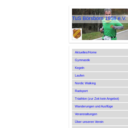
TuS Börsborn 1958 e.V.
Aktuelles/Home
Gymnastik
Kegeln
Laufen
Nordic Walking
Radsport
Triathlon (zur Zeit kein Angebot)
Wanderungen und Ausflüge
Veranstaltungen
Über unseren Verein