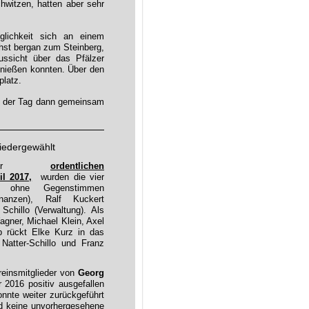
witzen, hatten aber sehr
lichkeit sich an einem
chst bergan zum Steinberg,
ussicht über das Pfälzer
enießen konnten. Über den
latz.
g der Tag dann gemeinsam
iedergewählt
der
ordentlichen
l 2017,
wurden die vier
ins ohne Gegenstimmen
Finanzen), Ralf Kuckert
Schillo (Verwaltung). Als
gner, Michael Klein, Axel
b rückt Elke Kurz in das
atter-Schillo und Franz
einsmitglieder von
Georg
 2016 positiv ausgefallen
onnte weiter zurückgeführt
nd keine unvorhergesehene