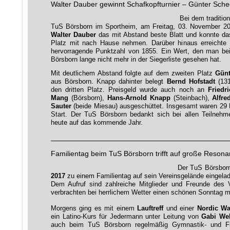
Walter Dauber gewinnt Schafkopfturnier – Günter Sche
Bei dem traditio
TuS Börsborn im Sportheim, am Freitag, 03. November 201
Walter Dauber
das mit Abstand beste Blatt und konnte das
Platz mit nach Hause nehmen. Darüber hinaus erreichte 
hervorragende Punktzahl von 1855. Ein Wert, den man beim 
Börsborn lange nicht mehr in der Siegerliste gesehen hat.
Mit deutlichem Abstand folgte auf dem zweiten Platz
Günt
aus Börsborn. Knapp dahinter belegt
Bernd Hofstadt
(131
den dritten Platz. Preisgeld wurde auch noch an
Friedr
Mang
(Börsborn),
Hans-Arnold Knapp
(Steinbach),
Alfre
Sauter
(beide Miesau) ausgeschüttet. Insgesamt waren 29 
Start. Der TuS Börsborn bedankt sich bei allen Teilnehme
heute auf das kommende Jahr.
Familientag beim TuS Börsborn trifft auf große Resona
Der TuS Börsborn
2017
zu einem Familientag auf sein Vereinsgelände eingela
Dem Aufruf sind zahlreiche Mitglieder und Freunde des V
verbrachten bei herrlichem Wetter einen schönen Sonntag 
Morgens ging es mit einem
Lauftreff
und einer
Nordic Wa
ein Latino-Kurs für Jedermann unter Leitung von
Gabi We
auch beim TuS Börsborn regelmäßig Gymnastik- und Fit