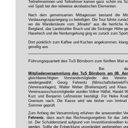
Teilnehmerinnen und Teilnehmer kamen ganz schön ins Sch
viel Spaß bei den teilweise akrobatischen Elementen.
Nach dem gemeinsamen Mittagessen bestand die Mög
Verdauungsspaziergang zu beteiligen. Die Tour führte zunä
wo die Wandersleute vom „Mirador“ aus die herrliche A
Bergland, das Landstuhler Bruch und die Sickinger Höhe g
Haselrech und die Nordumgehung ging es zurück zum Sportp
Dort pünktlich zum Kaffee und Kuchen angekommen, klan
gesellig aus.
Führungsquartett des TuS Börsborn zum fünften Mal w
Bei 
Mitgliederversammlung des TuS Börsborn am 08. Apri
gleichberechtigten Vorstandsmitglieder des Vere
wiedergewählt: Georg Fehrentz (Wirtschaftsbetrieb/
(Vereinsanlagen), Walter Weber (Breitensport) und Klaus 
Vereinsausschussmitglieder wurden Volker Häßel, Harald Wa
Kurz und Benjamin Leßmeister bestätigt. Für Heike Kna
Gremium nach. Die Kasse wird wie bisher von Irmtrud N
Sommer geprüft.
Zum Anfang der Versammlung erfuhren die anwesenden Ver
Fehrentz
, dass auch das Rechnungsergebnis für das Jahr
ist. Der Schuldenstand aufgrund von Investitionskrediten k
werden. Sollte die Entwicklung unverändert weitergehen u