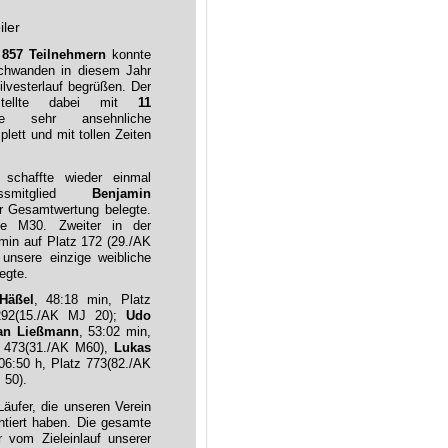
iler
n
857 Teilnehmern
konnte
Schwanden in diesem Jahr
ilvesterlauf begrüßen. Der
tellte dabei mit
11
 sehr ansehnliche
lett und mit tollen Zeiten
 schaffte wieder einmal
ssmitglied
Benjamin
der Gesamtwertung belegte.
se M30. Zweiter in der
min auf Platz 172 (29./AK
 unsere einzige weibliche
egte.
Häßel
, 48:18 min, Platz
292(15./AK MJ 20);
Udo
ian Ließmann
, 53:02 min,
z 473(31./AK M60),
Lukas
:06:50 h, Platz 773(82./AK
 50).
äufer, die unseren Verein
ntiert haben. Die gesamte
r vom Zieleinlauf unserer