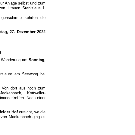
 zur Anlage selbst und zum
on Litauen Stanislaus I.
egenschirme kehrten die
tag, 27. Dezember 2022
ng
er-Wanderung am
Sonntag,
dersleute am Seewoog bei
. Von dort aus hoch zum
ckenbach, Kottweiler-
andertreffen. Nach einer
felder Hof
erreicht, wo die
g von Mackenbach ging es