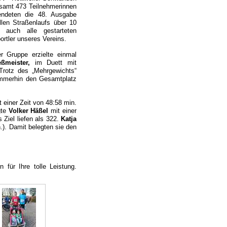
samt 473 Teilnehmerinnen
endeten die 48. Ausgabe
len Straßenlaufs über 10
r auch alle gestarteten
ortler unseres Vereins.
r Gruppe erzielte einmal
ßmeister,
im Duett mit
Trotz des „Mehrgewichts“
mmerhin den Gesamtplatz
 einer Zeit von 48:58 min.
gte
Volker Häßel
mit einer
Ziel liefen als 322.
Katja
.). Damit belegten sie den
 für Ihre tolle Leistung.