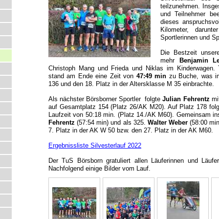
teilzunehmen. Insge
und Teilnehmer be
dieses anspruchsvol
Kilometer, darunte
Sportlerinnen und Sp
Die Bestzeit unsere
mehr
Benjamin Le
Christoph Mang und Frieda und Niklas im Kinderwagen. 
stand am Ende eine Zeit von
47:49 min
zu Buche, was i
136 und den 18. Platz in der Altersklasse M 35 einbrachte.
Als nächster Börsborner Sportler folgte
Julian Fehrentz
mit
auf Gesamtplatz 154 (Platz 26/AK M20). Auf Platz 178 fol
Laufzeit von 50:18 min. (Platz 14./AK M60). Gemeinsam ins 
Fehrentz
(57:54 min) und als 325.
Walter Weber
(58:00 min
7. Platz in der AK W 50 bzw. den 27. Platz in der AK M60.
Ergebnissliste Silvesterlauf 2022
Der TuS Börsborn gratuliert allen Läuferinnen und Läufern
Nachfolgend einige Bilder vom Lauf.