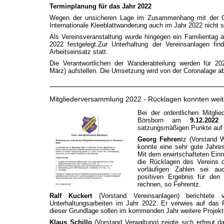
Terminplanung für das Jahr 2022
Wegen der unsicheren Lage im Zusammenhang mit der C
Internationale Kleeblattwanderung auch im Jahr 2022 nicht st
Als Vereinsveranstaltung wurde hingegen ein Familientag
2022 festgelegt.
Zur Unterhaltung der Vereinsanlagen fin
Arbeitseinsatz statt.
Die Verantwortlichen der Wanderabteilung werden für 2
März) aufstellen. Die Umsetzung wird von der Coronalage 
Mitgliederversammlung 2022 - Rücklagen konnten weit
Bei der ordentlichen Mitgl
Börsborn am
9.12.2022
s
satzungsmäßigen Punkte auf 
Georg Fehren
tz (Vorstand W
konnte eine sehr gute Jahres
Mit dem erwirtschafteten Ei
die Rücklagen des Vereins d
vorläufigen Zahlen sei a
positiven Ergebnis für den 
rechnen, so Fehrentz.
Ralf Kuckert
(Vorstand Vereinsanlagen) berichtete 
Unterhaltungsarbeiten im Jahr 2022. Er verwies auf das 
dieser Grundlage sollen im kommenden Jahr weitere Proj
Klaus Schillo
(Vorstand Verwaltung) zeigte sich erfreut d