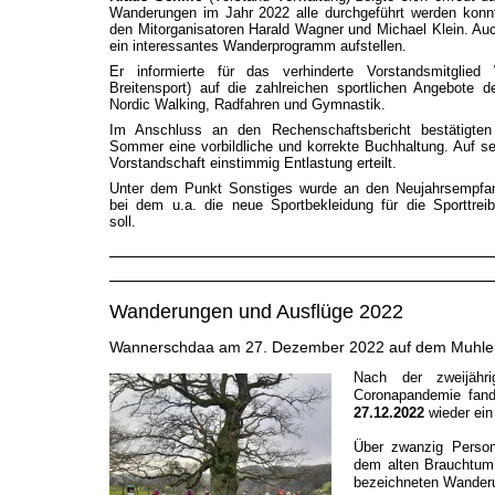
Wanderungen im Jahr 2022 alle durchgeführt werden konnt
den Mitorganisatoren Harald Wagner und Michael Klein. Auc
ein interessantes Wanderprogramm aufstellen.
Er informierte für das verhinderte Vorstandsmitglied
Breitensport) auf die zahlreichen sportlichen Angebote de
Nordic Walking, Radfahren und Gymnastik.
Im Anschluss an den Rechenschaftsbericht bestätigten
Sommer eine vorbildliche und korrekte Buchhaltung. Auf se
Vorstandschaft einstimmig Entlastung erteilt.
Unter dem Punkt Sonstiges wurde an den Neujahrsempfan
bei dem u.a. die neue Sportbekleidung für die Sporttrei
soll.
Wanderungen und Ausflüge 2022
Wannerschdaa am 27. Dezember 2022 auf dem Muhle
Nach der zweijäh
Coronapandemie fan
27.12.2022
wieder ein
Über zwanzig Perso
dem alten Brauchtum
bezeichneten Wanderu