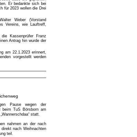
en. Er bedankte sich bei
h für 2023 wollen die Drei
 Walter Weber (Vorstand
s Vereins, wie Lauftreff,
 die Kassenprüfer Franz
inen Antrag hin wurde der
g am 22.1.2023 erinnert,
benden vorgestellt werden
ichenweg
rigen Pause wegen der
d beim TuS Börsborn am
 „Wannerschdaa“ statt.
nen nahmen an der nach
 direkt nach Weihnachten
ng teil.