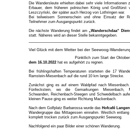
Die Wandersleute erhielten dabei sehr viele Informationen
Erbauer, dem früheren polnischen König und Großfürst v
Leszczyński, der später auch Herzog von Lothringen war.
Bei teilweisem Sonnenschein und ohne Einsatz der R
Teilnehmer zum Ausgangspunkt zurück.
Die nächste Wanderung findet am
„Wanderschdaa“ Diens
statt. Näheres wird an dieser Stelle bekanntgegeben.
Viel Glück mit dem Wetter bei der Seewoog-Wanderu
Pünktlich zum Start der Oktob
dem 16.10.2022
hat es aufgehört zu regnen.
Bei frühlingshaften Temperaturen starteten die 17 Wan
Ramstein-Miesenbach auf die rund 10 km lange Strecke.
Zunächst ging es auf einem Waldpfad nach Miesenbach
Fünfeckstein, wo die Gemarkungen Miesenbach, Ma
Schwanden, Reichenbach-Steegen und Schwedelbach aufein
kleinen Pause ging es weiter Richtung Mackenbach.
Nach dem Golfplatz Barbarossa wurde das
Hofcafé Langen
Wandergruppe das Mittagessen einnahm. Westlich entlan
komplett trocken zurück zum Ausgangspunkt Seewoog.
Nachfolgend ein paar Bilder einer schönen Wanderung.