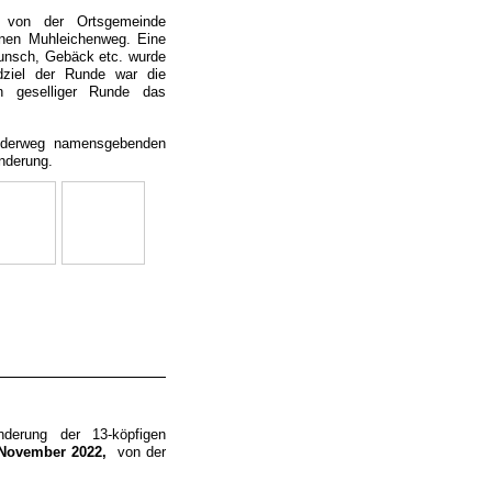
 von der Ortsgemeinde
nen Muhleichenweg. Eine
unsch, Gebäck etc. wurde
dziel der Runde war die
n geselliger Runde das
nderweg namensgebenden
nderung.
derung der 13-köpfigen
 November 2022,
von der