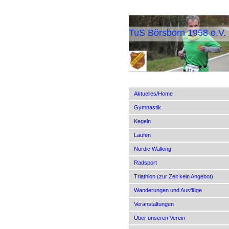
TuS Börsborn 1958 e.V.
Aktuelles/Home
Gymnastik
Kegeln
Laufen
Nordic Walking
Radsport
Triathlon (zur Zeit kein Angebot)
Wanderungen und Ausflüge
Veranstaltungen
Über unseren Verein