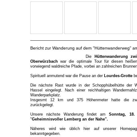
Bericht zur Wanderung auf dem "Hüttenwanderweg" a
Die
Hüttenwanderung zwi
Oberwürzbach
war die optimale Tour für diesen heiß
vorwiegend waldreiche Pfade, vorbei an zahlreichen Brunne
Spirituell anmutend war die Pause an der
Lourdes-Grotte
be
Die nächste Rast wurde in der Schopphübelhütte der W
Hassel eingelegt. Nach einer reichhaltigen Wandermahl
Wanderparkplatz.
Insgesmt 12 km und 375 Höhenmeter hatte die zwöl
zurückgelegt.
Unsere nächste Wanderung findet am
Sonntag, 18.
"
Geheimnisvoller Lemberg an der Nahe".
Näheres wird wie üblich hier auf unserer Homepa
bekanntgegeben.