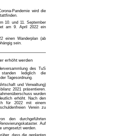
orona-Pandemie wird die
attfinden.
 am 10. und 11. September
det am 9. April 2022 ein
022 einen Wanderplan (ab
abhängig sein.
er erhöht werden
iederversammlung des TuS
tanden lediglich die
der Tagesordnung.
irtschaft und Verwaltung)
bilanz 2021 präsentieren.
nnahmenüberschuss wurden
eutlich erhöht. Nach den
uch für 2022 mit einem
schuldenfreien Verein zu
von den durchgeführten
Renovierungskataster. Auf
ekte umgesetzt werden.
arüber, dass die geplanten